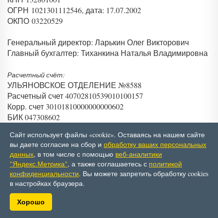
ОГРН 1021301112546, дата: 17.07.2002
ОКПО 03220529
Генеральный директор: Ларькин Олег Викторович
Главный бухгалтер: Тиханкина Наталья Владимировна
Расчетный счёт:
УЛЬЯНОВСКОЕ ОТДЕЛЕНИЕ №8588
Расчетный счет 40702810539010100157
Корр. счет 30101810000000000602
БИК 047308602
Сайт использует файлы «cookie». Оставаясь на нашем сайте
вы даете согласие на сбор и
обработку ваших персональных
данных
, в том числе с помощью
веб-аналитики
© АО ТФ «Ватт»
"Яндекс.Метрика"
, а также соглашаетесь с
политикой
Политика в отношении обработки персональных
конфиденциальности
. Вы можете запретить обработку cookies
данных
в настройках браузера.
Хорошо