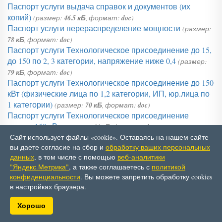
Паспорт услуги выдача справок и документов (их
копий)
(размер:
46.5 кБ
, формат:
doc
)
Паспорт услуги перераспределение мощности
(размер:
78 кБ
, формат:
doc
)
Паспорт услуги Технологическое присоединение до 15,
до 150 по 2, 3 категории, напряжение ниже 0,4
(размер:
79 кБ
, формат:
doc
)
Паспорт услуги Технологическое присоединение до 150
кВт (физические лица по 1,2 категории, ИП, юр.лица по
1 категории)
(размер:
70 кБ
, формат:
doc
)
Паспорт услуги Технологическое присоединение
свыше 150 кВт
(размер:
66 кБ
, формат:
doc
)
Паспорт услуги Технологическое присоединение по
Сайт использует файлы «cookie». Оставаясь на нашем сайте
вы даете согласие на сбор и
обработку ваших персональных
индивидуальному проекту
(размер:
53.5 кБ
, формат:
doc
)
данных
, в том числе с помощью
веб-аналитики
"Яндекс.Метрика"
, а также соглашаетесь с
политикой
© АО ТФ «Ватт»
конфиденциальности
. Вы можете запретить обработку cookies
Политика в отношении обработки персональных
в настройках браузера.
данных
Хорошо