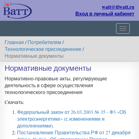
watt@tfwatt.ru
Вход в личный кабинет
Навиг
Главная
/
Потребителям
/
Технологическое присоединение
/
Нормативные документы
Нормативные документы
Нормативно-правовые акты, регулирующие
деятельность в сфере осуществления
технологического присоединения
Cкачать:
Федеральный закон от 26.03.2003 № 35 - Ф3 «Об
электроэнергетике» (с изменениями и
дополнениями).
Постановление Правительства РФ от 27 декабря